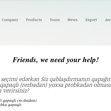
Company
Products
Tours
News
Export
Aw
Friends, we need your help!
 seçimi edərkən Siz qablaşdırmanın qapağı
i qapaqlı (rezbadan) yoxsa probkadan olmas
verirsiniz?
li qapaqlı (rezbadan)
bka qapaqlı