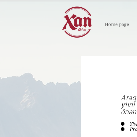
Home page
Araq
yivl
önəm 
Yiv
Pro