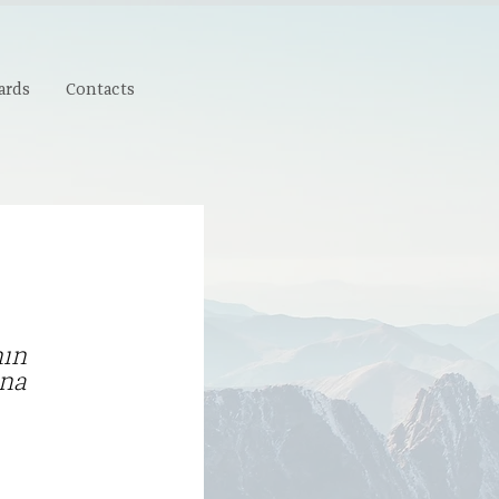
ards
Contacts
nın
ına