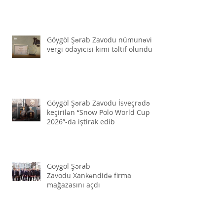
iştirak etdi
Göygöl Şərab Zavodu nümunəvi
vergi ödəyicisi kimi təltif olundu
Göygöl Şərab Zavodu İsveçrədə
keçirilən “Snow Polo World Cup
2026”-da iştirak edib
Göygöl Şərab
Zavodu Xankəndidə firma
mağazasını açdı