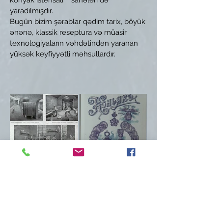
konyak istehsalı sahələri də
yaradılmışdır.
Bugün bizim şərablar qədim tarix, böyük
ənənə, klassik reseptura və müasir
texnologiyaların vəhdətindən yaranan
yüksək keyfiyyətli məhsullardır.