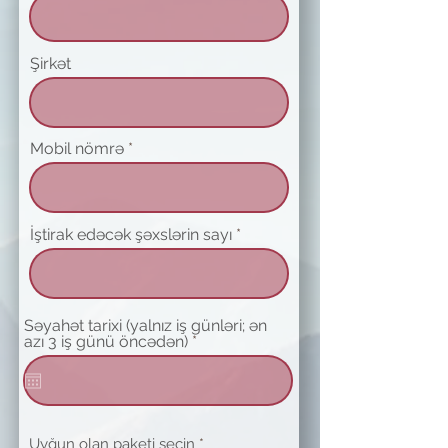
Şirkət
Mobil nömrə
İştirak edəcək şəxslərin sayı
Səyahət tarixi (yalnız iş günləri; ən
r
azı 3 iş günü öncədən)
*
e
q
u
i
r
e
Uyğun olan paketi seçin
*