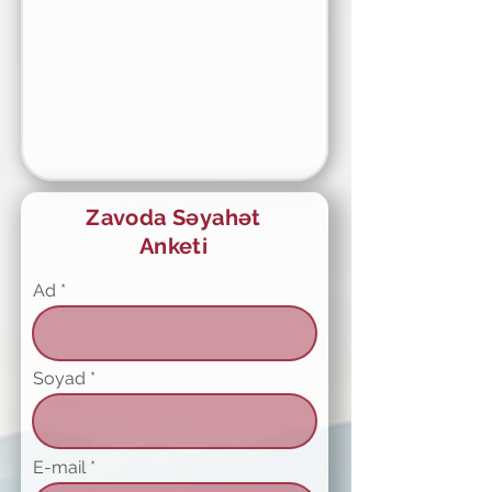
Zavoda Səyahət
Anketi
Ad
Soyad
E-mail