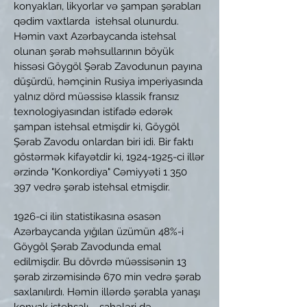
konyakları, likyorlar və şampan şərabları
qədim vaxtlarda istehsal olunurdu.
Həmin vaxt Azərbaycanda istehsal
olunan şərab məhsullarının böyük
hissəsi Göygöl Şərab Zavodunun payına
düşürdü, həmçinin Rusiya imperiyasında
yalnız dörd müəssisə klassik fransız
texnologiyasından istifadə edərək
şampan istehsal etmişdir ki, Göygöl
Şərab Zavodu onlardan biri idi. Bir faktı
göstərmək kifayətdir ki,
1924-1925
-ci illər
ərzində "Konkordiya" Cəmiyyəti
1 350
397
vedrə şərab istehsal etmişdir.
1926-ci ilin statistikasına əsasən
Azərbaycanda yığılan üzümün 48%-i
Göygöl Şərab Zavodunda emal
edilmişdir. Bu dövrdə müəssisənin 13
şərab zirzəmisində 670 min vedrə şərab
saxlanılırdı. Həmin illərdə şərabla yanaşı