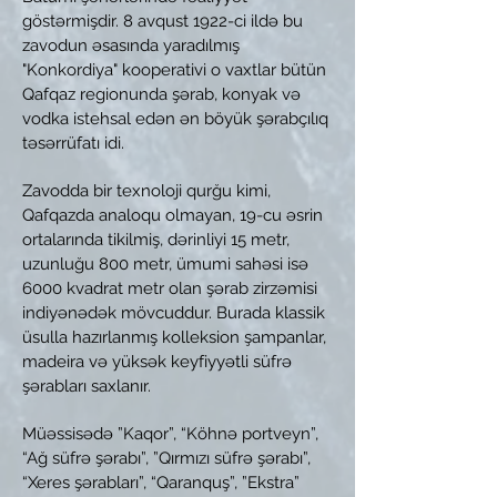
göstərmişdir. 8 avqust 1922-ci ildə bu
zavodun əsasında yaradılmış
"Konkordiya" kooperativi o vaxtlar bütün
Qafqaz regionunda şərab, konyak və
vodka istehsal edən ən böyük şərabçılıq
təsərrüfatı idi.
Zavodda bir texnoloji qurğu kimi,
Qafqazda analoqu olmayan, 19-cu əsrin
ortalarında tikilmiş, dərinliyi 15 metr,
uzunluğu 800 metr, ümumi sahəsi isə
6000 kvadrat metr olan şərab zirzəmisi
indiyənədək mövcuddur. Burada klassik
üsulla hazırlanmış kolleksion şampanlar,
madeira və yüksək keyfiyyətli süfrə
şərabları saxlanır.
Müəssisədə ”Kaqor”, “Köhnə portveyn”,
“Ağ süfrə şərabı”, ”Qırmızı süfrə şərabı”,
“Xeres şərabları”, “Qaranquş”, ”Ekstra”