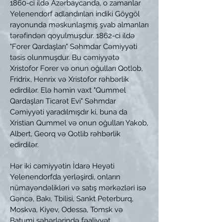
1860-ci ildə Azərbaycanda, o zamanlar
Yelenendorf adlandırılan indiki Göygöl
rayonunda məskunlaşmış şvab almanları
tərəfindən qoyulmuşdur. 1862-ci ildə
"Forer Qardaşları" Səhmdar Cəmiyyəti
təsis olunmuşdur. Bu cəmiyyətə
Xristofor Forer və onun oğulları Qotlob,
Fridrix, Henrix və Xristofor rəhbərlik
edirdilər. Elə həmin vaxt "Qummel
Qardaşları Ticarət Evi" Səhmdar
Cəmiyyəti yaradılmışdır ki, buna da
Xristian Qummel və onun oğulları Yakob,
Albert, Georq və Qotlib rəhbərlik
edirdilər.
Hər iki cəmiyyətin İdarə Heyəti
Yelenendorfda yerləşirdi, onların
nümayəndəlikləri və satış mərkəzləri isə
Gəncə, Bakı, Tbilisi, Sankt Peterburq,
Moskva, Kiyev, Odessa, Tomsk və
Batumi şəhərlərində fəaliyyət