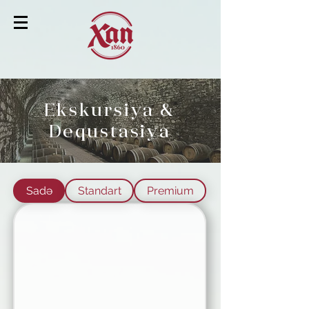
Ekskursiya &
Dequstasiya
Sadə
Standart
Premium