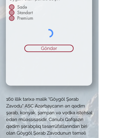
d
Sadə
Standart
Premium
Göndər
160 illik tarixə malik "Göygöl Şərab
Zavodu" ASC Azərbaycanın ən qədim
şərab, konyak, şampan və vodka istehsal
edən müəssisəsidir. Cənubi Qafqazın
qədim şərabçılıq təsərrüfatlarından biri
olan Göygöl Şərab Zavodunun təməli