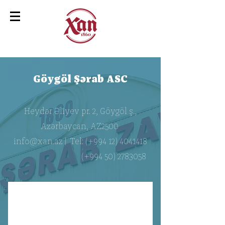
Göygöl Şərab ASC
Heydər Əliyev pr. 2, Göygöl ş.,
Azərbaycan, AZ2500
info@xan.az
| Tel: (+994
12) 4041418
(+994
50) 27830
58