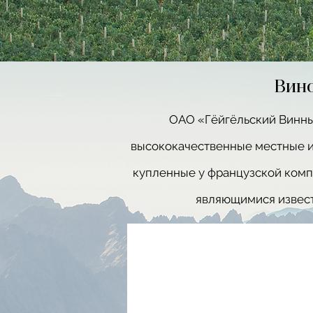
Вино
ОАО «Гёйгёльский Винный
высококачественные местные и
купленные у французской комп
являющимися извест