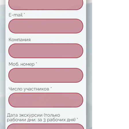
E-mail
Компания
Моб. номер
Число участников
Дата экскурсии (только
r
рабочии дни; за 3 рабочих дня)
*
e
q