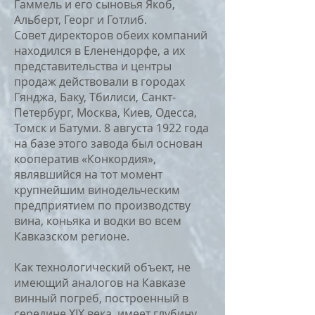
Гаммель и его сыновья Якоб,
Альберт, Георг и Готлиб.
Совет директоров обеих компаний
находился в Еленендорфе, а их
представительства и центры
продаж действовали в городах
Гянджа, Баку, Тбилиси, Санкт-
Петербург, Москва, Киев, Одесса,
Томск и Батуми. 8 августа 1922 года
на базе этого завода был основан
кооператив «Конкордия»,
являвшийся на тот момент
крупнейшим винодельческим
предприятием по производству
вина, коньяка и водки во всем
Кавказском регионе.
Как технологический объект, не
имеющий аналогов на Кавказе
винный погреб, построенный в
середине XIX века, имеет глубину