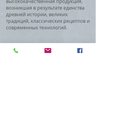
высококачественная продукция,
возникшая в результате единства
древней истории, великих
традиций, классических рецептов и
современных технологий.