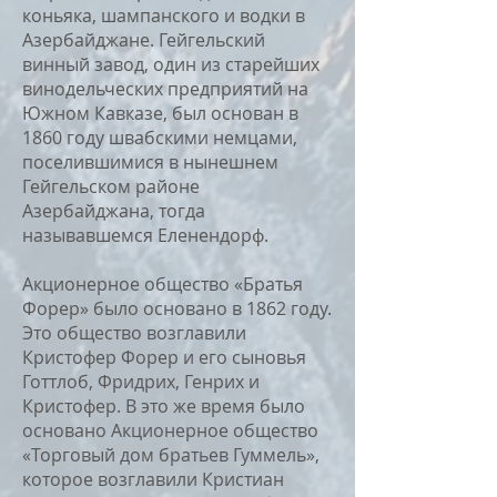
коньяка, шампанского и водки в
Азербайджане. Гейгельский
винный завод, один из старейших
винодельческих предприятий на
Южном Кавказе, был основан в
1860 году швабскими немцами,
поселившимися в нынешнем
Гейгельском районе
Азербайджана, тогда
называвшемся Еленендорф.
Акционерное общество «Братья
Форер» было основано в 1862 году.
Это общество возглавили
Кристофер Форер и его сыновья
Готтлоб, Фридрих, Генрих и
Кристофер. В это же время было
основано Акционерное общество
«Торговый дом братьев Гуммель»,
которое возглавили Кристиан