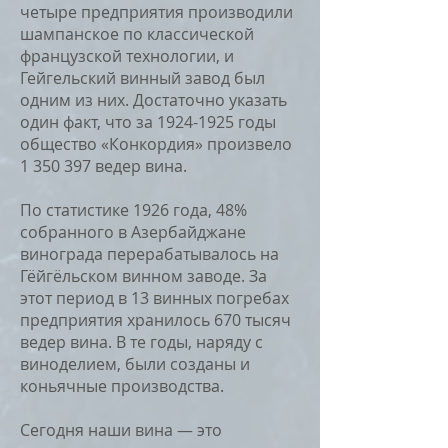
четыре предприятия производили
шампанское по классической
французской технологии, и
Гейгельский винный завод был
одним из них. Достаточно указать
один факт, что за
1924-1925
годы
общество «Конкордия» произвело
1 350 397
ведер вина.
По статистике 1926 года, 48%
собранного в Азербайджане
винограда перерабатывалось на
Гёйгёльском винном заводе. За
этот период в 13 винных погребах
предприятия хранилось 670 тысяч
ведер вина. В те годы, наряду с
виноделием, были созданы и
коньячные производства.
Сегодня наши вина — это