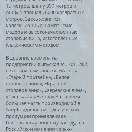
15 метров, длину 800 метров и
общую площадь 6000 квадратных
метров. Здесь хранятся
коллекционные шампанские,
мадера и высококачественные
столовые вина, изготовленные
классическим методом.
В древние времена на
предприятии выпускались коньяки,
ликеры и шампанское «Кагор»,
«Старый портвейн», «Белое
столовое вино», «Красное
столовое вино», «Херезские вина»,
«Ласточка», «Экстра».В то время
большая часть производимой в
Азербайджане винодельческой
продукции принадлежала
Гейгельскому винному заводу, а в
Российской империи только