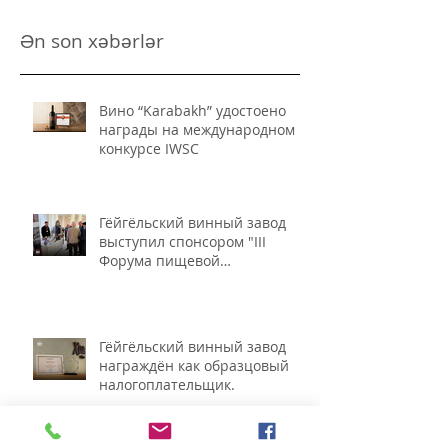
Ən son xəbərlər
Вино “Karabakh” удостоено
награды на международном
конкурсе IWSC
Гёйгёльский винный завод
выступил спонсором "III
Форума пищевой
промышленности и
безопасности пищевых
продуктов"
Гёйгёльский винный завод
награждён как образцовый
налогоплательщик.