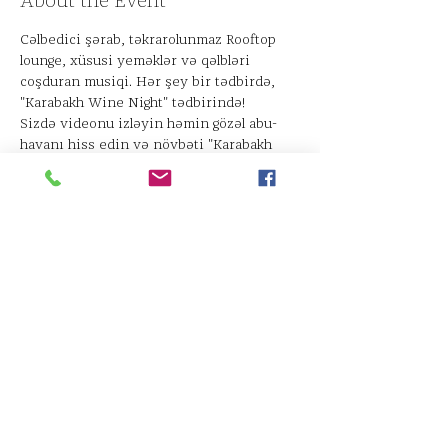
About the Event
Cəlbedici şərab, təkrarolunmaz Rooftop 
lounge, xüsusi yeməklər və qəlbləri 
coşduran musiqi. Hər şey bir tədbirdə, 
Sizdə videonu izləyin həmin gözəl abu-
havanı hiss edin və növbəti "Karabakh 
Wine Night" tədbirlərimizi qaçırmayın!
Share This Event