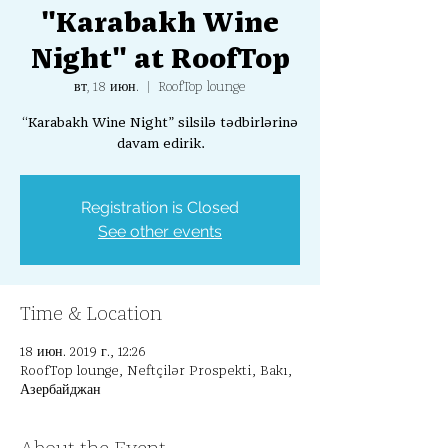
"Karabakh Wine
Night" at RoofTop
вт, 18 июн.
  |  
RoofTop lounge
“Karabakh Wine Night” silsilə tədbirlərinə
davam edirik.
Registration is Closed
See other events
Time & Location
18 июн. 2019 г., 12:26
RoofTop lounge, Neftçilər Prospekti, Bakı,
Азербайджан