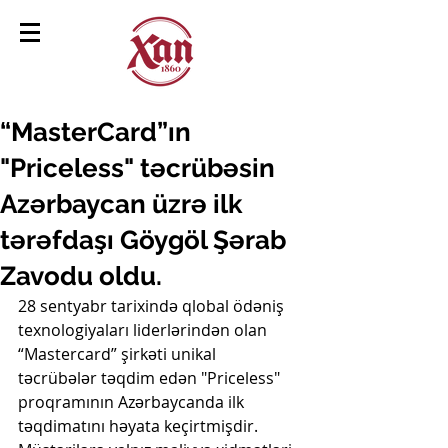
“MasterCard”ın
"Priceless" təcrübəsin
Azərbaycan üzrə ilk
tərəfdaşı Göygöl Şərab
Zavodu oldu.
28 sentyabr tarixində qlobal ödəniş 
texnologiyaları liderlərindən olan 
“Mastercard” şirkəti unikal 
təcrübələr təqdim edən "Priceless" 
proqramının Azərbaycanda ilk 
təqdimatını həyata keçirtmişdir. 