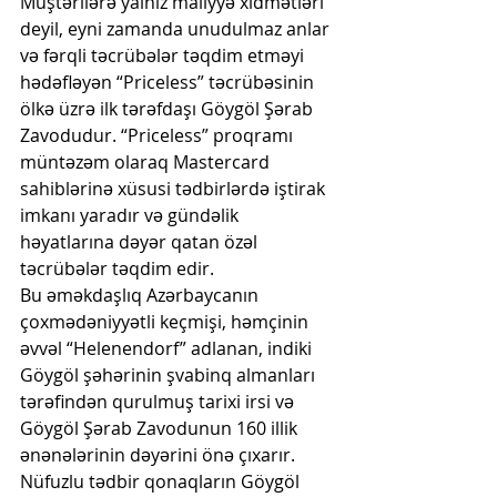
Müştərilərə yalnız maliyyə xidmətləri 
deyil, eyni zamanda unudulmaz anlar 
və fərqli təcrübələr təqdim etməyi 
hədəfləyən “Priceless” təcrübəsinin 
ölkə üzrə ilk tərəfdaşı Göygöl Şərab 
Zavodudur. “Priceless” proqramı 
müntəzəm olaraq Mastercard 
sahiblərinə xüsusi tədbirlərdə iştirak 
imkanı yaradır və gündəlik 
həyatlarına dəyər qatan özəl 
təcrübələr təqdim edir.
Bu əməkdaşlıq Azərbaycanın 
çoxmədəniyyətli keçmişi, həmçinin 
əvvəl “Helenendorf” adlanan, indiki 
Göygöl şəhərinin şvabinq almanları 
tərəfindən qurulmuş tarixi irsi və 
Göygöl Şərab Zavodunun 160 illik 
ənənələrinin dəyərini önə çıxarır. 
Nüfuzlu tədbir qonaqların Göygöl 