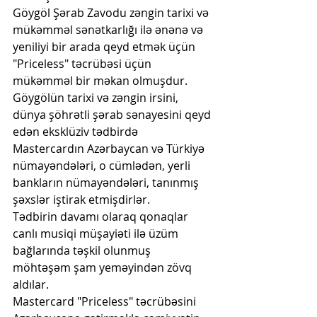
Göygöl Şərab Zavodu zəngin tarixi və 
mükəmməl sənətkarlığı ilə ənənə və 
yeniliyi bir arada qeyd etmək üçün 
"Priceless" təcrübəsi üçün 
mükəmməl bir məkan olmuşdur.
Göygölün tarixi və zəngin irsini, 
dünya şöhrətli şərab sənayesini qeyd 
edən eksklüziv tədbirdə 
Mastercardın Azərbaycan və Türkiyə 
nümayəndələri, o cümlədən, yerli 
bankların nümayəndələri, tanınmış 
şəxslər iştirak etmişdirlər.
Tədbirin davamı olaraq qonaqlar 
canlı musiqi müşayiəti ilə üzüm 
bağlarında təşkil olunmuş 
möhtəşəm şam yeməyindən zövq 
aldılar.
Mastercard "Priceless" təcrübəsini 