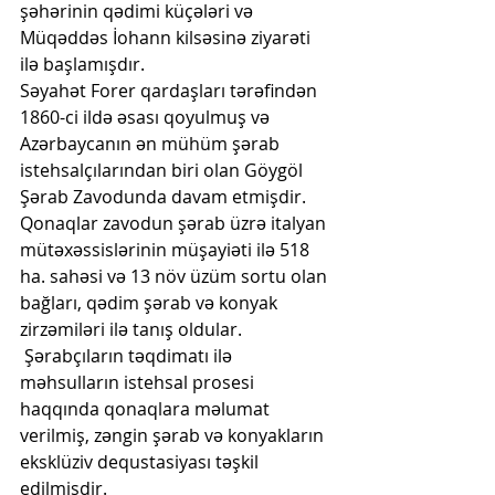
şəhərinin qədimi küçələri və 
Müqəddəs İohann kilsəsinə ziyarəti 
ilə başlamışdır.
Səyahət Forer qardaşları tərəfindən 
1860-ci ildə əsası qoyulmuş və 
Azərbaycanın ən mühüm şərab 
istehsalçılarından biri olan Göygöl 
Şərab Zavodunda davam etmişdir. 
Qonaqlar zavodun şərab üzrə italyan 
mütəxəssislərinin müşayiəti ilə 518 
ha. sahəsi və 13 növ üzüm sortu olan 
bağları, qədim şərab və konyak 
zirzəmiləri ilə tanış oldular. 
 Şərabçıların təqdimatı ilə 
məhsulların istehsal prosesi 
haqqında qonaqlara məlumat 
verilmiş, zəngin şərab və konyakların 
eksklüziv dequstasiyası təşkil 
edilmişdir.