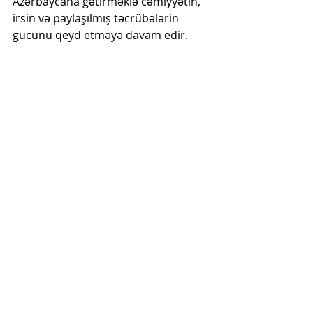
Azərbaycana gətirməklə cəmiyyətin, 
irsin və paylaşılmış təcrübələrin 
gücünü qeyd etməyə davam edir.