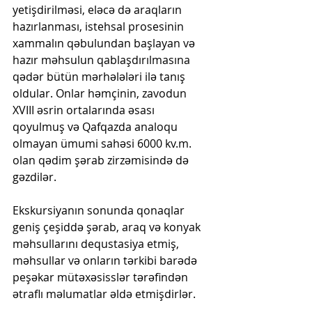
yetişdirilməsi, eləcə də araqların 
hazırlanması, istehsal prosesinin 
xammalın qəbulundan başlayan və 
hazır məhsulun qablaşdırılmasına 
qədər bütün mərhələləri ilə tanış 
oldular. Onlar həmçinin, zavodun 
XVIII əsrin ortalarında əsası 
qoyulmuş və Qafqazda analoqu 
olmayan ümumi sahəsi 6000 kv.m. 
olan qədim şərab zirzəmisində də 
gəzdilər.  
Ekskursiyanın sonunda qonaqlar 
geniş çeşiddə şərab, araq və konyak 
məhsullarını dequstasiya etmiş, 
məhsullar və onların tərkibi barədə 
peşəkar mütəxəsisslər tərəfindən 
ətraflı məlumatlar əldə etmişdirlər.