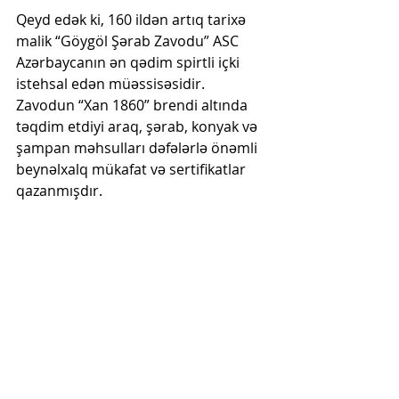
Qeyd edək ki, 160 ildən artıq tarixə 
malik “Göygöl Şərab Zavodu” ASC 
Azərbaycanın ən qədim spirtli içki 
istehsal edən müəssisəsidir. 
Zavodun “Xan 1860” brendi altında 
təqdim etdiyi araq, şərab, konyak və 
şampan məhsulları dəfələrlə önəmli 
beynəlxalq mükafat və sertifikatlar 
qazanmışdır.