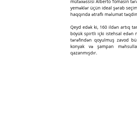
mütəxəssisi Alberto Tomasin tərə
yeməklər üçün ideal şərab seçimi
haqqında ətraflı məlumat təqdim
Qeyd edək ki, 160 ildən artıq t
böyük spirtli içki istehsal edən 
tərəfindən qoyulmuş zavod bü 
konyak və şampan məhsulları
qazanmışdır.