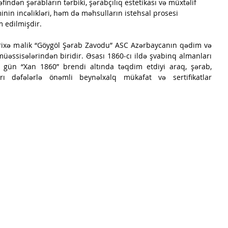
findən şərabların tərbiki, 
şərabçılıq estetikası və müxtəlif 
nin incəlikləri, həm 
də məhsulların istehsal prosesi 
 edilmişdir.
arixə malik “Göygöl Şərab Zavodu” ASC Azərbaycanın qədim və 
müəssisələrindən biridir. Əsası 1860-cı ildə şvabinq almanları 
gün “Xan 1860” brendi altında təqdim etdiyi araq, şərab, 
 dəfələrlə önəmli beynəlxalq mükafat və sertifikatlar 