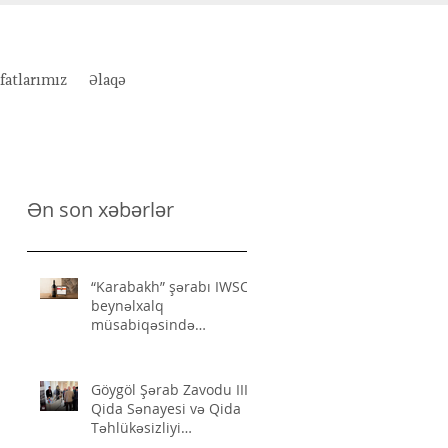
atlarımız
Əlaqə
Ən son xəbərlər
“Karabakh” şərabı IWSC
beynəlxalq
müsabiqəsində
mükafata layiq görülüb
Göygöl Şərab Zavodu III
Qida Sənayesi və Qida
Təhlükəsizliyi
Forumunda sponsor