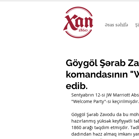
Əsas səhifə
Ş
Göygöl Şərab Zav
komandasının "W
edib.
Sentyabrın 12-si JW Marriott Ab
"Welcome Party"-si keçirilmişdir
Göygöl Şərab Zavodu da bu möhtə
hazırlanmış yüksək keyfiyyətli təb
1860 arağı təqdim etmişdir
. Təd
dadından həzz almaq imkanı yar