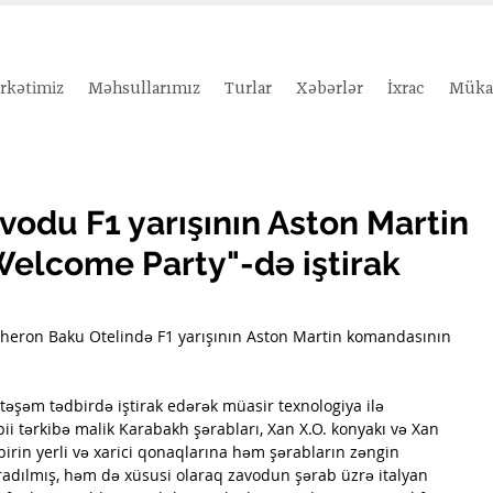
irkətimiz
Məhsullarımız
Turlar
Xəbərlər
İxrac
Mükaf
odu F1 yarışının Aston Martin
elcome Party"-də iştirak
sheron Baku Otelində F1 yarışının Aston Martin komandasının 
.
şəm tədbirdə iştirak edərək müasir texnologiya ilə 
ii tərkibə malik 
Karabakh şərabları, Xan X.O. konyakı və Xan 
birin yerli və xarici qonaqlarına həm şərabların zəngin 
adılmış, həm də 
xüsusi olaraq zavodun şərab üzrə italyan 