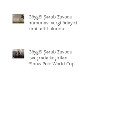
qismində iştirak etdi
Göygöl Şərab Zavodu
nümunəvi vergi ödəyicisi
kimi təltif olundu
Göygöl Şərab Zavodu
İsveçrədə keçirilən
“Snow Polo World Cup
2026”-da iştirak edib