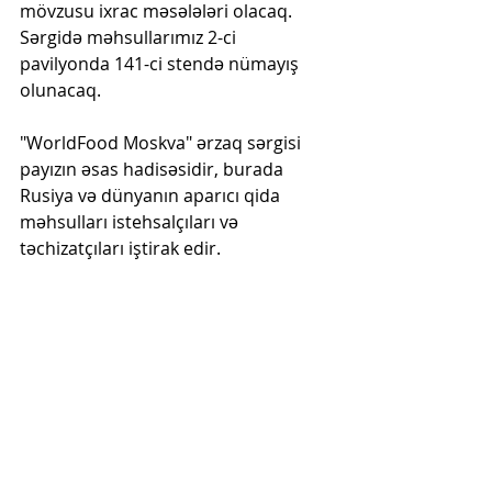
mövzusu ixrac məsələləri olacaq. 
Sərgidə məhsullarımız 2-ci 
pavilyonda 141-ci stendə nümayış 
olunacaq.
"WorldFood Moskva" ərzaq sərgisi 
payızın əsas hadisəsidir, burada 
Rusiya və dünyanın aparıcı qida 
məhsulları istehsalçıları və 
təchizatçıları iştirak edir.