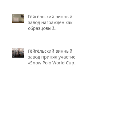
промышленности и
безопасности пищевых
Гёйгёльский винный
продуктов"
завод награждён как
образцовый
налогоплательщик.
Гёйгёльский винный
завод принял участие в
«Snow Polo World Cup
2026» в Швейцарии