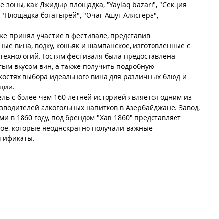
зоны, как Джидыр площадка, "Yaylaq bazarı", "Секция 
, "Площадка богатырей", "Очаг Ашуг Алясгера", 
же принял участие в фестивале, представив 
ые вина, водку, коньяк и шампанское, изготовленные с 
ехнологий. Гостям фестиваля была предоставлена 
тым вкусом вин, а также получить подробную 
остях выбора идеального вина для различных блюд и 
ции.
ль с более чем 160-летней историей является одним из 
водителей алкогольных напитков в Азербайджане. Завод, 
 в 1860 году, под брендом "Xan 1860" представляет 
ское, которые неоднократно получали важные 
тификаты.