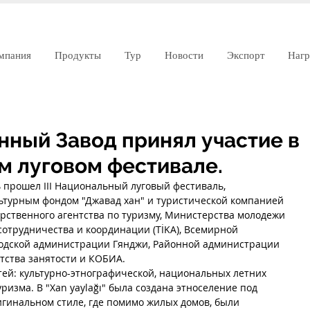
мпания
Продукты
Тур
Новости
Экспорт
Наг
нный Завод принял участие в
ом луговом фестивале.
ь прошел III Национальный луговый фестиваль, 
ьтурным фондом "Джавад хан" и туристической компанией 
арственного агентства по туризму, Министерства молодежи 
 сотрудничества и координации (TİKA), Всемирной 
родской администрации Гянджи, Районной администрации 
нтства занятости и КОБИА.
тей: культурно-этнографической, национальных летних 
уризма. В "Xan yaylağı" была создана этноселение под 
игинальном стиле, где помимо жилых домов, были 