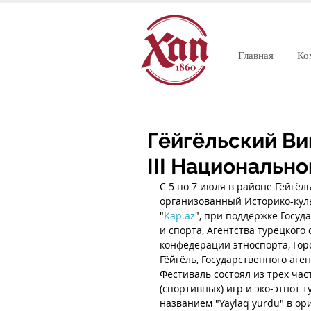
Главная
Ко
Гёйгёльский Ви
III Национальн
С 5 по 7 июля в районе Гёйгёл
организованный Историко-кул
"
Kap.az
", при поддержке Госуд
и спорта, Агентства турецкого
конфедерации этноспорта, Го
Гёйгёль, Государственного аге
Фестиваль состоял из трех час
(спортивных) игр и эко-этнот т
названием "Yaylaq yurdu" в ор