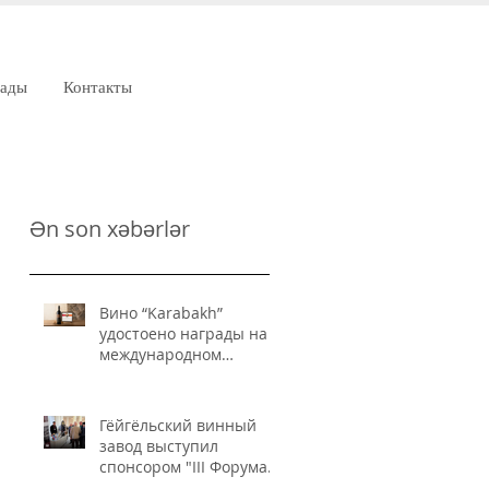
рады
Контакты
Ən son xəbərlər
Вино “Karabakh”
удостоено награды на
международном
конкурсе IWSC
Гёйгёльский винный
завод выступил
спонсором "III Форума
пищевой