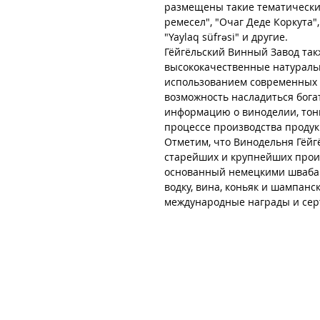
размещены такие тематические 
ремесел", "Очаг Деде Коркута"
"Yaylaq süfrəsi" и другие.
Гёйгёльский Винный Завод так
высококачественные натуральн
использованием современных т
возможность насладиться бога
информацию о виноделии, тонк
процессе производства продук
Отметим, что Винодельня Гёйгё
старейших и крупнейших произ
основанный немецкими швабами
водку, вина, коньяк и шампан
международные награды и сер