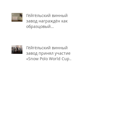
промышленности и
безопасности пищевых
Гёйгёльский винный
продуктов"
завод награждён как
образцовый
налогоплательщик.
Гёйгёльский винный
завод принял участие в
«Snow Polo World Cup
2026» в Швейцарии