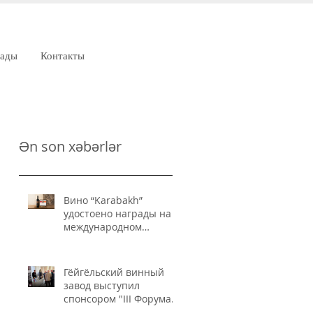
рады
Контакты
Ən son xəbərlər
Вино “Karabakh”
удостоено награды на
международном
конкурсе IWSC
Гёйгёльский винный
завод выступил
спонсором "III Форума
пищевой