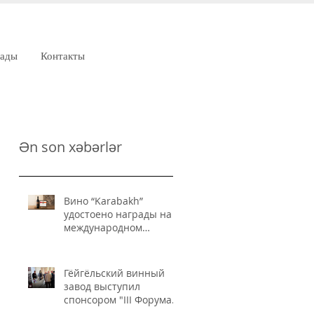
рады
Контакты
Ən son xəbərlər
Вино “Karabakh”
удостоено награды на
международном
конкурсе IWSC
Гёйгёльский винный
завод выступил
спонсором "III Форума
пищевой