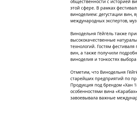
общественности с историей ви
этой сфере. В рамках фестива
виноделием: дегустации вин, я
международных экспертов, му
Винодельня Гёйгёль также при
высококачественные натураль
технологий. Гостям фестиваля
вин, а также получили подроб
виноделия и тонкостях выбора
Отметим, что Винодельня Гёйгё
старейших предприятий по про
Продукция под брендом «Хан 1
особенностями вина «Карабах»
завоевывала важные междунар