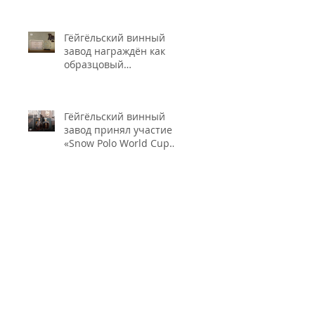
промышленности и
безопасности пищевых
Гёйгёльский винный
продуктов"
завод награждён как
образцовый
налогоплательщик.
Гёйгёльский винный
завод принял участие в
«Snow Polo World Cup
2026» в Швейцарии