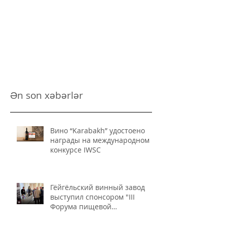
Ən son xəbərlər
Вино “Karabakh” удостоено
награды на международном
конкурсе IWSC
Гёйгёльский винный завод
выступил спонсором "III
Форума пищевой
промышленности и
безопасности пищевых