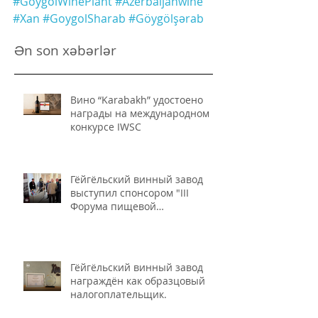
#GoygolWinePlant
#Azerbaijanwine
#Xan
#GoygolSharab
#Göygölşərab
Ən son xəbərlər
Вино “Karabakh” удостоено
награды на международном
конкурсе IWSC
Гёйгёльский винный завод
выступил спонсором "III
Форума пищевой
промышленности и
безопасности пищевых
продуктов"
Гёйгёльский винный завод
награждён как образцовый
налогоплательщик.